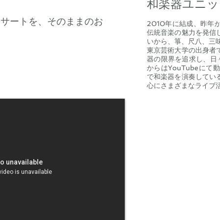
和楽器ユニ
ンサートを、そのままのお
2010年に結成、昨
。
伝統音楽の魅力を発信
いから、箏、尺八、三
東京芸術大学の出身者
器の限界を追求し、日
からはYouTubeに
で和楽器を演奏してい
心にさまざまなライブ