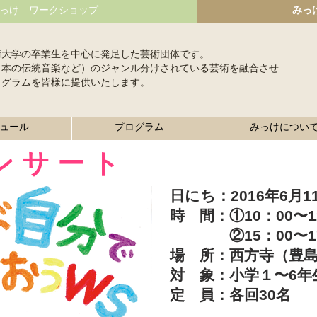
っけ ワークショップ
みっ
術大学の卒業生を中心に発足した芸術団体です。
日本の伝統音楽など）のジャンル分けされている芸術を融合させ
ログラムを皆様に提供いたします。
ュール
プログラム
みっけについ
ン サ ー ト
日にち：2016年6月
時 間：①10：00〜1
②15：00〜17
場 所：西方寺（豊島区
対 象：小学１〜6年
​定 員：各回30名