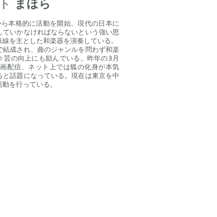
ット
まほら
年から本格的に活動を開始。現代の日本に
していかなければならないという強い思
味線を主とした和楽器を演奏している。
で結成され、曲のジャンルを問わず和楽
々芸の向上にも励んでいる。昨年の3月
て動画配信、ネット上では狐の化身が本気
ると話題になっている。現在は東京を中
活動を行っている。