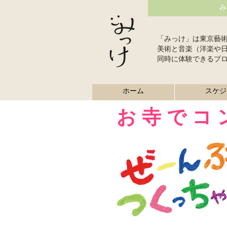
み
「みっけ」は東京藝
美術と音楽（洋楽や
同時に体験できるプ
ホーム
スケジ
お 寺 で コ 