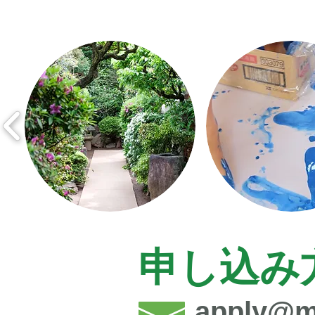
​申し込み
apply@m