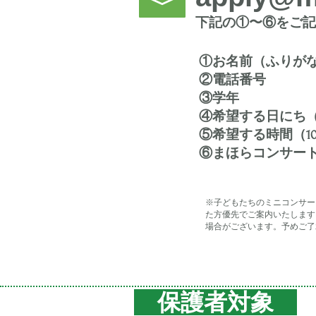
​下記の①〜⑥をご
①お名前（ふりが
②電話番号
③学年
④希望する日にち（11
​⑤希望する時間（10
⑥まほらコンサー
※子どもたちのミニコンサー
た方優先でご案内いたします
場合がございます。予めご了
​ 保護者対象