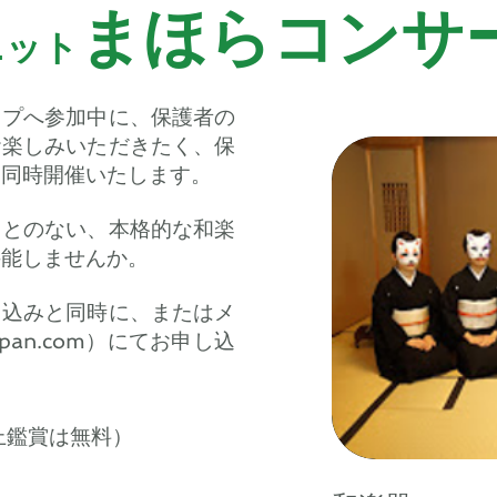
まほらコンサ
ニット
ップへ参加中に、保護者の
お楽しみいただきたく、保
を同時開催いたします。
ことのない、本格的な和楽
堪能しませんか。
し込みと同時に、またはメ
apan.com
）にてお申し込
上鑑賞は無料）