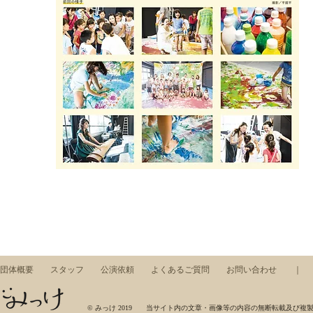
団体概要
スタッフ
公演依頼
よくあるご質問
お問い合わせ
みっけ，ワークショップ，東京藝術大学，芸術集団，展示，コンサート，アート，音楽，美術
© みっけ 2019 当サイト内の文章・画像等の内容の無断転載及び複