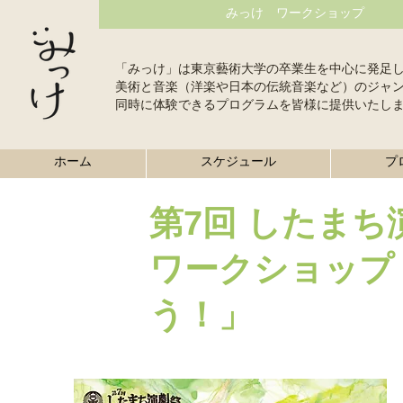
みっけ ワークショップ
「みっけ」は東京藝術大学の卒業生を中心に発足
美術と音楽（洋楽や日本の伝統音楽など）のジャ
同時に体験できるプログラムを皆様に提供いたし
ホーム
スケジュール
プ
第7回 したまち演
ワークショップ
う！」