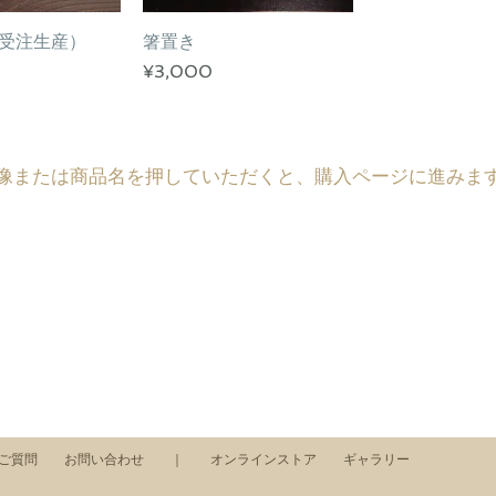
受注生産）
ックビュー
箸置き
クイックビュー
価格
¥3,000
画像または商品名を押していただくと、購入ページに進みま
るご質問
お問い合わせ
｜
オンラインストア
ギャラリー