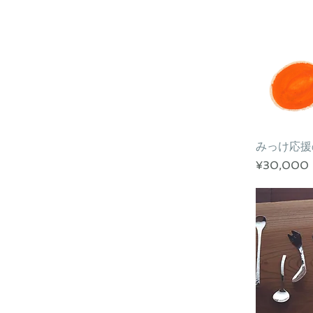
みっけ応援
クイ
価格
¥30,000