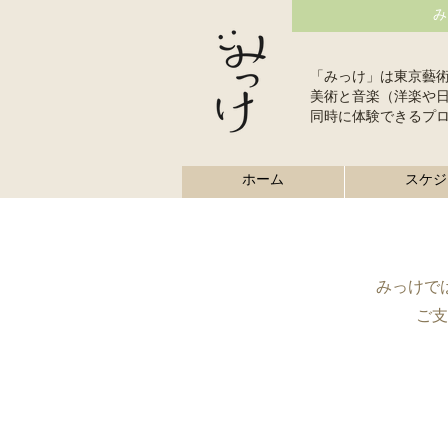
み
「みっけ」は東京藝
美術と音楽（洋楽や
同時に体験できるプ
ホーム
スケジ
みっけで
​ご