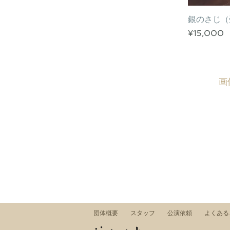
銀のさじ（
クイ
価格
¥15,000
​
団体概要
スタッフ
公演依頼
よくあ