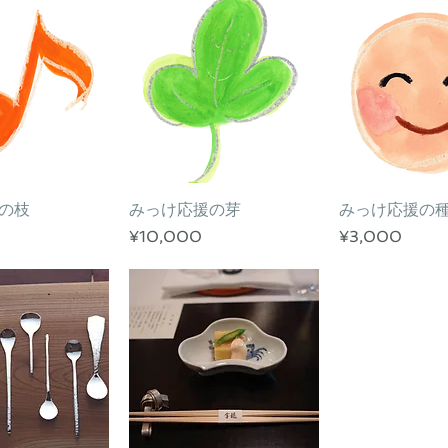
の枝
ックビュー
みっけ応援の芽
クイックビュー
みっけ応援の
クイック
価格
価格
¥10,000
¥3,000