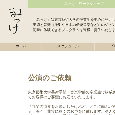
みっけ ワークショップ
「みっけ」は東京藝術大学の卒業生を中心に発足
美術と音楽（洋楽や日本の伝統音楽など）のジャ
同時に体験できるプログラムを皆様に提供いたし
ホーム
スケジュール
プ
​公演のご依頼
東京藝術大学美術学部・音楽学部の卒業生で構成
てお客様のご要望にお応えいたします。
「邦楽の演奏をお願いしたけれど、どこに頼んだ
る」等々、非常に多くのお声を頂戴します。そん