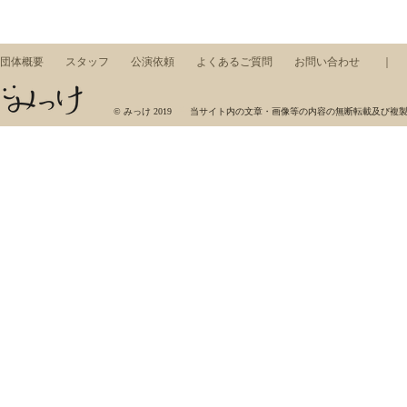
団体概要
スタッフ
公演依頼
よくあるご質問
お問い合わせ
みっけ，ワークショップ，東京藝術大学，芸術集団，展示，コンサート，アート，音楽，美術
© みっけ 2019 当サイト内の文章・画像等の内容の無断転載及び複