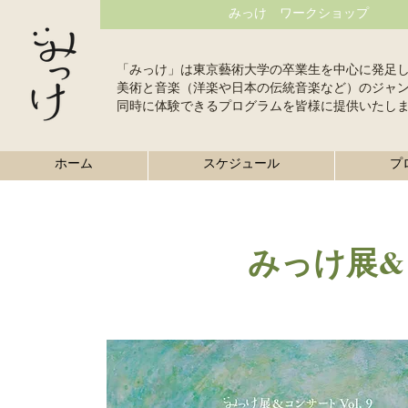
みっけ ワークショップ
「みっけ」は東京藝術大学の卒業生を中心に発足
美術と音楽（洋楽や日本の伝統音楽など）のジャ
同時に体験できるプログラムを皆様に提供いたし
ホーム
スケジュール
プ
みっけ展&コ