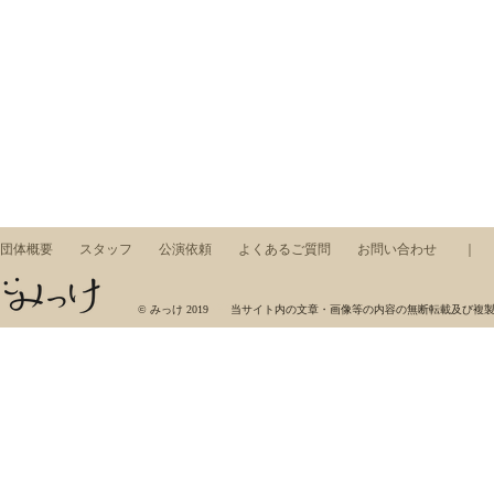
団体概要
スタッフ
公演依頼
よくあるご質問
お問い合わせ
みっけ，ワークショップ，東京藝術大学，芸術集団，展示，コンサート，アート，音楽，美術
© みっけ 2019 当サイト内の文章・画像等の内容の無断転載及び複