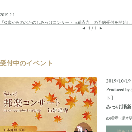
2019.2.1
「0歳からのおたのしみっけコンサートin感応寺」の予約受付を開始し
◄
1 / 1
►
受付中のイベント
2019/10/1
Produce
ト】
みっけ邦楽
妙経寺
（最寄
詳細は