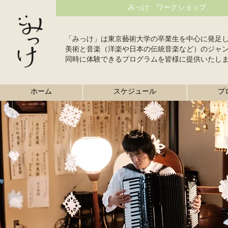
みっけ ワークショップ
「みっけ」は東京藝術大学の卒業生を中心に発足
美術と音楽（洋楽や日本の伝統音楽など）のジャ
同時に体験できるプログラムを皆様に提供いたし
ホーム
スケジュール
プ