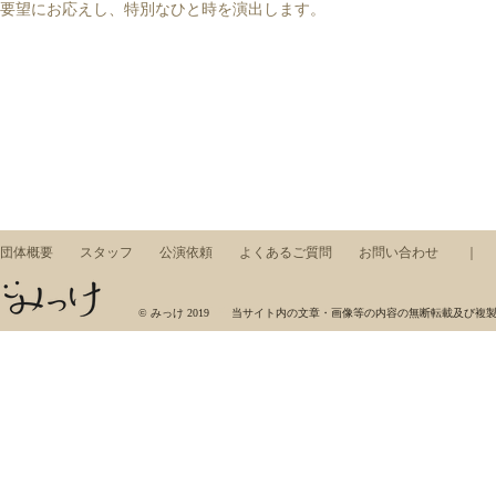
要望にお応えし、特別なひと時を演出します。
団体概要
スタッフ
公演依頼
よくあるご質問
お問い合わせ
みっけ，ワークショップ，東京藝術大学，芸術集団，展示，コンサート，アート，音楽，美術
© みっけ 2019 当サイト内の文章・画像等の内容の無断転載及び複