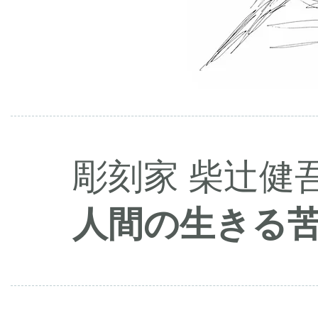
彫刻家 柴辻健
人間の生きる