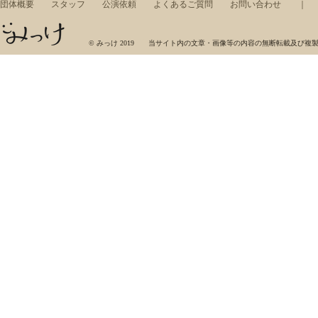
団体概要
スタッフ
公演依頼
よくあるご質問
お問い合わせ
みっけ，ワークショップ，東京藝術大学，芸術集団，展示，コンサート，アート，音楽，美術
© みっけ 2019 当サイト内の文章・画像等の内容の無断転載及び複