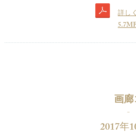
詳し
5.7M
画廊
-
2017年