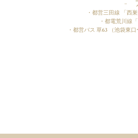
- 
・都営三田線 「西巣鴨
・都電荒川線「
・都営バス 草63 （池袋東