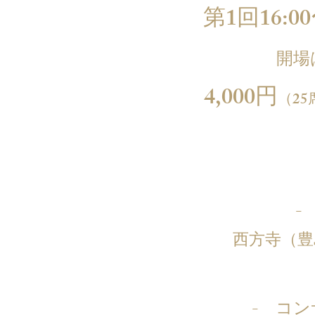
第1回16:0
​開
4,000円
（2
-
西方寺（豊島
- コン