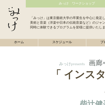
みっけ ワークショップ
「みっけ」は東京藝術大学の卒業生を中心に発足
美術と音楽（洋楽や日本の伝統音楽など）のジャ
同時に体験できるプログラムを皆様に提供いたし
ホーム
スケジュール
プ
画廊
みっけpresents
「 インスタ
柴辻健