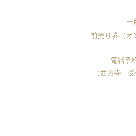
前売り券（オン
​電話予約 
（西方寺 受付時