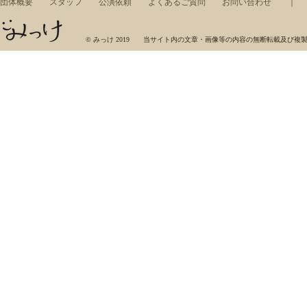
団体概要
スタッフ
公演依頼
よくあるご質問
お問い合わせ
みっけ，ワークショップ，東京藝術大学，芸術集団，展示，コンサート，アート，音楽，美術
© みっけ 2019 当サイト内の文章・画像等の内容の無断転載及び複