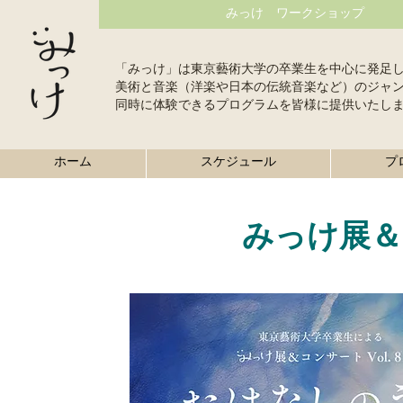
みっけ ワークショップ
「みっけ」は東京藝術大学の卒業生を中心に発足
美術と音楽（洋楽や日本の伝統音楽など）のジャ
同時に体験できるプログラムを皆様に提供いたし
ホーム
スケジュール
プ
みっけ展＆コ