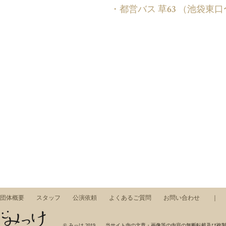
・都営バス 草63 （池袋東
団体概要
スタッフ
公演依頼
よくあるご質問
お問い合わせ
みっけ，ワークショップ，東京藝術大学，芸術集団，展示，コンサート，アート，音楽，美術
© みっけ 2019 当サイト内の文章・画像等の内容の無断転載及び複