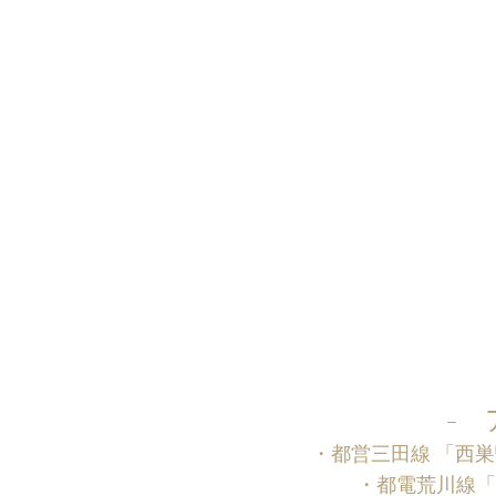
- 
・都営三田線 「西巣鴨
・都電荒川線「