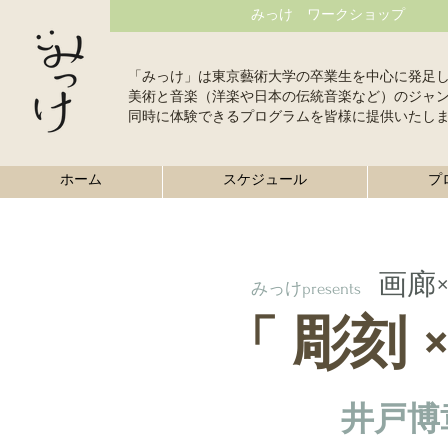
みっけ ワークショップ
「みっけ」は東京藝術大学の卒業生を中心に発足
美術と音楽（洋楽や日本の伝統音楽など）のジャ
同時に体験できるプログラムを皆様に提供いたし
ホーム
スケジュール
プ
画廊
みっけpresents
彫刻
「
井戸博