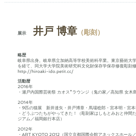
井戸 博章
（彫刻）
展示
略歴
岐阜県出身。岐阜県立加納高等学校美術科卒業。東京藝術大
を経て、同大学大学院美術研究科文化財保存学保存修復彫刻
http://hiroaki-ido.petit.cc/
活動暦
2016年
・瀬戸内国際芸術祭 カオス*ラウンジ（鬼の家／高知県 女木
2014年
・9匹の猫展 新井達矢・井戸博章・馬場稔郎・宮本明・宮本
・どうぶつたちがやってきた！（彫刻家はしもとみおと仲間
ジアム／福岡銀行本店）
2012年
・ART KYOTO 2012（国立京都国際会館アネックスホール