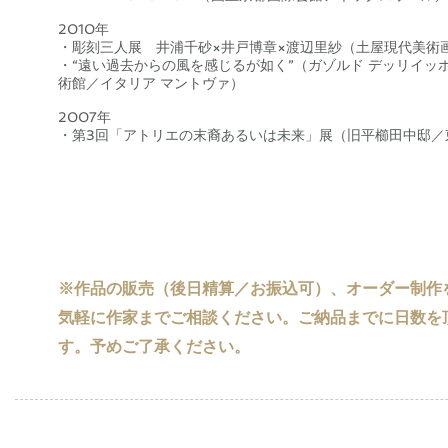
2010年
・彫刻三人展 井浦千砂×井戸博章×渡辺里紗（土屋現代美術
・“遠い過去からの風を感じるが如く”（ガゾルド デッリイッ
術館／イタリア マントヴァ）
​2007年
・第3回「アトリエの末裔あるいは未来」展（旧平櫛田中邸／
※作品の販売（後日精算／お振込可）、オーダー制作
気軽に作家までご相談ください。ご納品までに日数を
す。予めご了承ください。