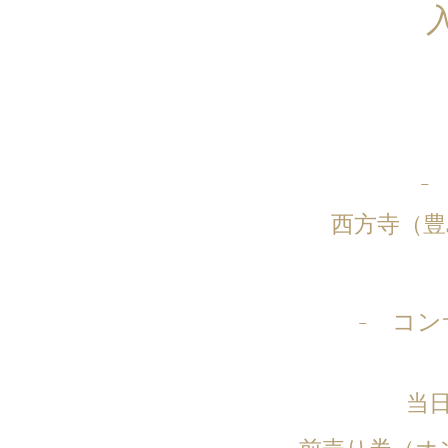
-
西方寺（豊島
- コン
当