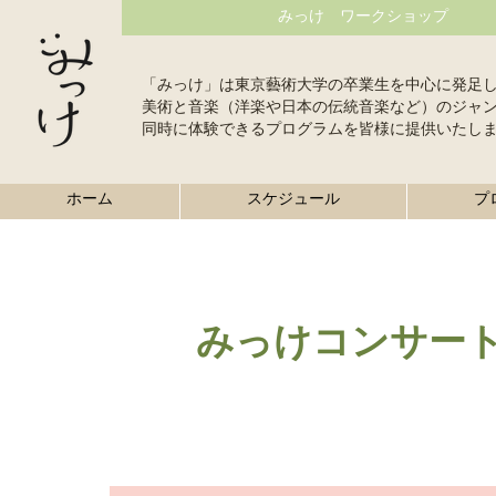
みっけ ワークショップ
「みっけ」は東京藝術大学の卒業生を中心に発足
美術と音楽（洋楽や日本の伝統音楽など）のジャ
同時に体験できるプログラムを皆様に提供いたし
ホーム
スケジュール
プ
みっけコンサー