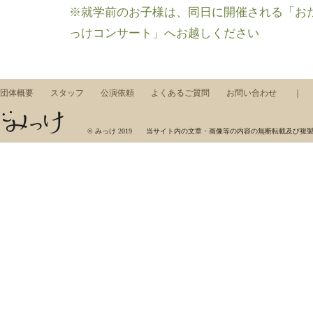
​※就学前のお子様は、同日に開催される「お
っけコンサート」へお越しください
団体概要
スタッフ
公演依頼
よくあるご質問
お問い合わせ
みっけ，ワークショップ，東京藝術大学，芸術集団，展示，コンサート，アート，音楽，美術
© みっけ 2019 当サイト内の文章・画像等の内容の無断転載及び複