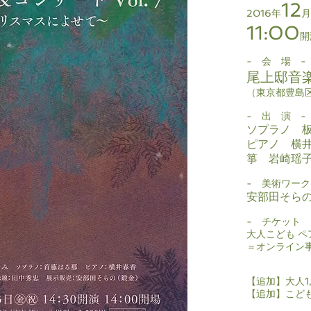
12
2016年
月
11
:00
- 会 場 -
尾上邸音
（東京都豊島区
- 出 演 -
ソプラノ 
ピアノ 横
箏 岩崎瑶
- 美術ワーク
安部田そら
- チケット 
大人こども ペ
​＝オンライン
【追加】大人1
【追加】こども