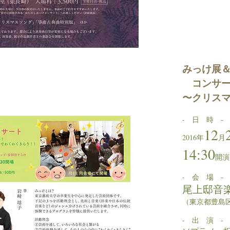
みっけ展
コンサート 
〜クリス
- 日 時 -
12
2016年
月
14:30
開
- 会 場 -
尾上邸音
（東京都豊島区 
- 出 演 -