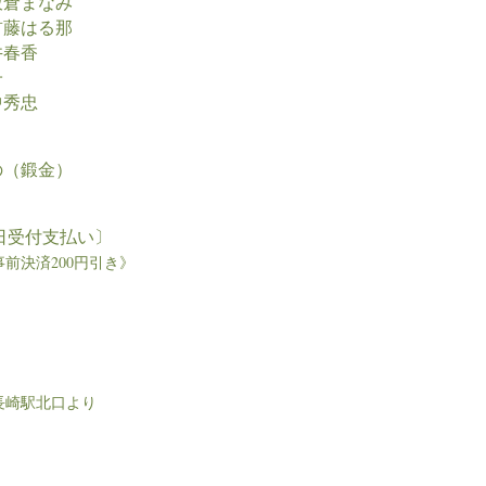
板倉まなみ
首藤はる那
井春香
子
中秀忠
の（鍛金）
-
日受付支払い〕​
前決済200円引き》
-
長崎駅北口より