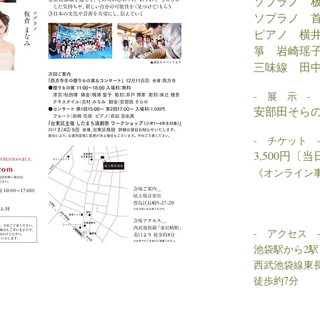
ソプラノ 
ソプラノ 
ピアノ 横
箏 岩崎瑶
​三味線 田
- 展 示 -
安部田そら
- チケット 
3,500円
〔当
《オンライン事
- アクセス 
池袋駅から2駅
西武池袋線東
徒歩約7分