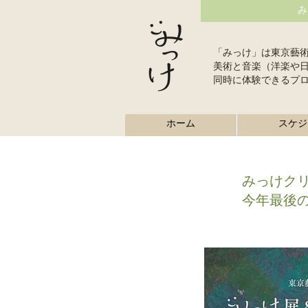
み
「みっけ」は東京藝
美術と音楽（洋楽や
同時に体験できるプ
ホーム
スケジ
みっけク
今年最後