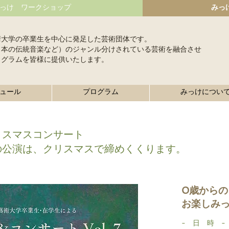
っけ ワークショップ
みっ
術大学の卒業生を中心に発足した芸術団体です。
日本の伝統音楽など）のジャンル分けされている芸術を融合させ
ログラムを皆様に提供いたします。
ュール
プログラム
みっけについ
リスマスコンサート
の公演は、クリスマスで締めくくります。
0歳からの
お楽しみ
- 日 時 -