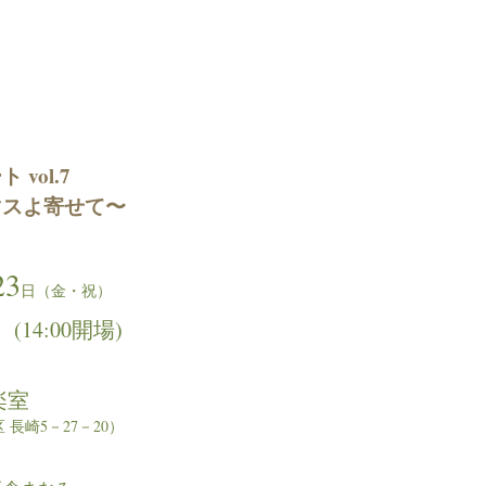
＆
vol.7
マスよ寄せて〜
23
日（金・祝）
(14:00開場)
演
楽室
長崎5－27－20）