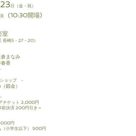
23
日（金・祝）
(10:30開場)
開演
楽室
 長崎5－27－20）
板倉まなみ
井春香
子
ショップ -
の（鍛金）
-
アチケット 2,000円
事前決済 200円引き＝
,000円
（小学生以下） 500円