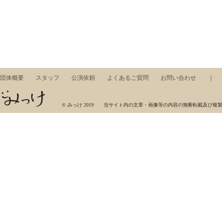
団体概要
スタッフ
公演依頼
よくあるご質問
お問い合わせ
みっけ，ワークショップ，東京藝術大学，芸術集団，展示，コンサート，アート，音楽，美術
© みっけ 2019 当サイト内の文章・画像等の内容の無断転載及び複