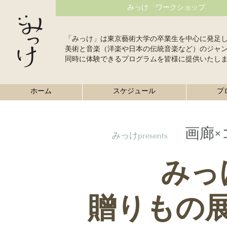
みっけ ワークショップ
「みっけ」は東京藝術大学の卒業生を中心に発足
美術と音楽（洋楽や日本の伝統音楽など）のジャ
同時に体験できるプログラムを皆様に提供いたし
ホーム
スケジュール
プ
画廊
みっけpresents
みっ
​贈りもの