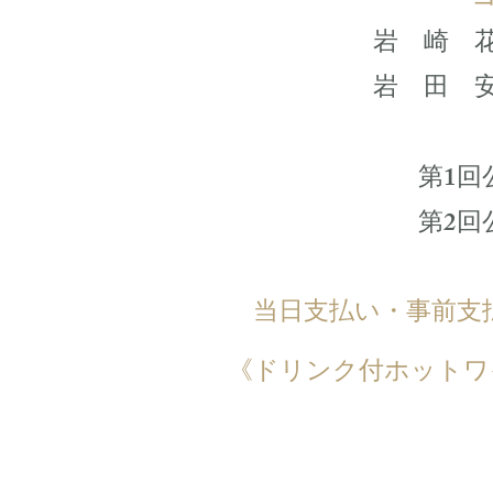
- 
岩 崎 
岩 田 
第1回
第2回
当日支払い・事前
《ドリンク付ホットワ