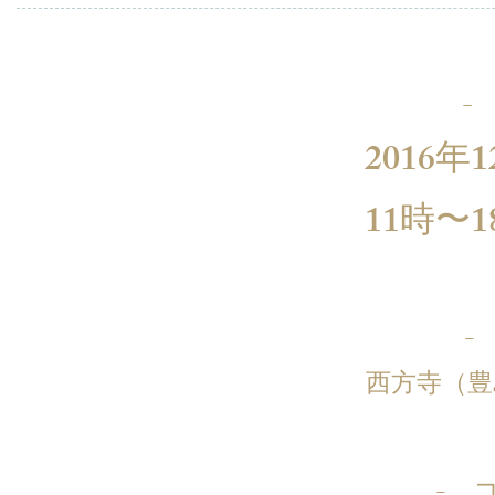
-
2016年
11時〜
-
西方寺（豊島