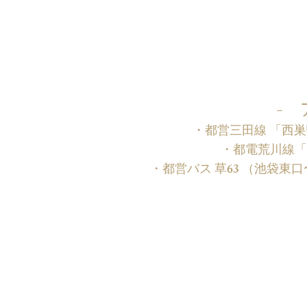
- 
・都営三田線 「西巣鴨
・都電荒川線「
・都営バス 草63 （池袋東