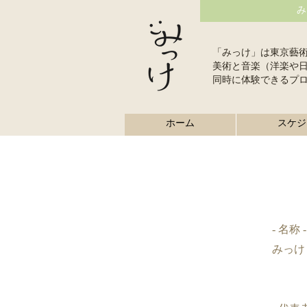
み
「みっけ」は東京藝
美術と音楽（洋楽や
同時に体験できるプ
ホーム
スケジ
- 名称 -
みっけ 