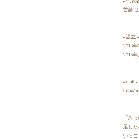
- 代表者
首藤 
- 設立 -
201
2015
- mail -
info@mi
「みっ
足した
いるこ