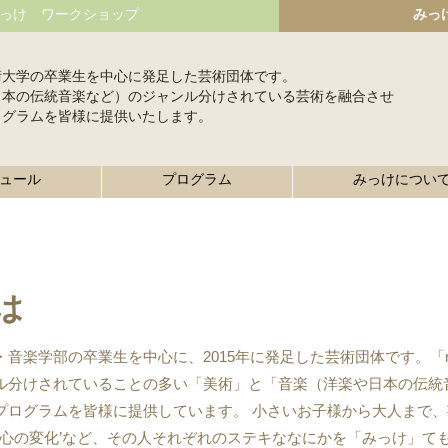
っけ ワークショップ
みっ
術大学の卒業生を中心に発足した芸術団体です。
日本の伝統音楽など）のジャンル分けされている芸術を融合させ
ログラムを皆様に提供いたします。
ュール
プログラム
みっけについ
は
楽学部の卒業生を中心に、2015年に発足した芸術団体です。「made 
ル分けされていることの多い「美術」と「音楽（洋楽や日本の伝統
プログラムを皆様に提供しています。 小さいお子様から大人まで、
さな心の変化’など、その人それぞれのステキななにかを「みっけ」て