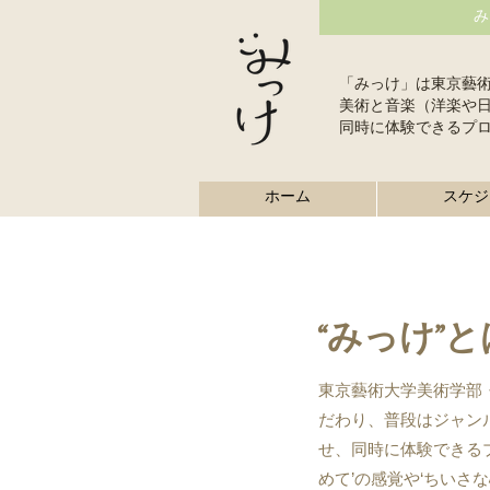
み
「みっけ」は東京藝
美術と音楽（洋楽や
同時に体験できるプ
ホーム
スケジ
“みっけ”と
東京藝術大学美術学部・音
だわり、普段はジャン
せ、同時に体験できる
めて’の感覚や‘ちい