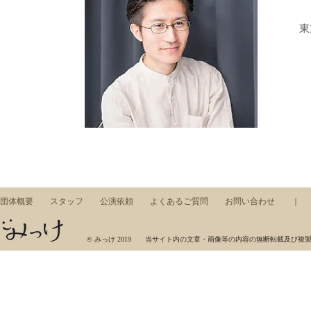
東
団体概要
スタッフ
公演依頼
よくあるご質問
お問い合わせ
みっけ，ワークショップ，東京藝術大学，芸術集団，展示，コンサート，アート，音楽，美術
© みっけ 2019 当サイト内の文章・画像等の内容の無断転載及び複