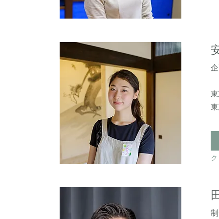
企
東
​
ク
制