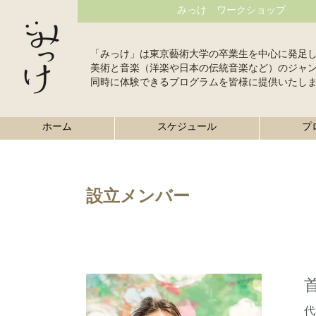
みっけ ワークショップ
「みっけ」は東京藝術大学の卒業生を中心に発足
美術と音楽（洋楽や日本の伝統音楽など）のジャ
同時に体験できるプログラムを皆様に提供いたし
ホーム
スケジュール
プ
設立メンバー
代