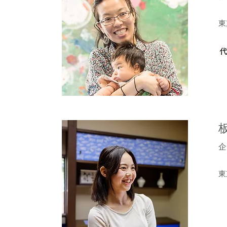
東
企
東