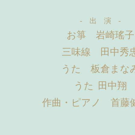
- 出 演 -
お箏 岩崎瑤子
三味線 田中秀
うた 板倉まな
うた 田中翔
作曲・ピアノ 首藤