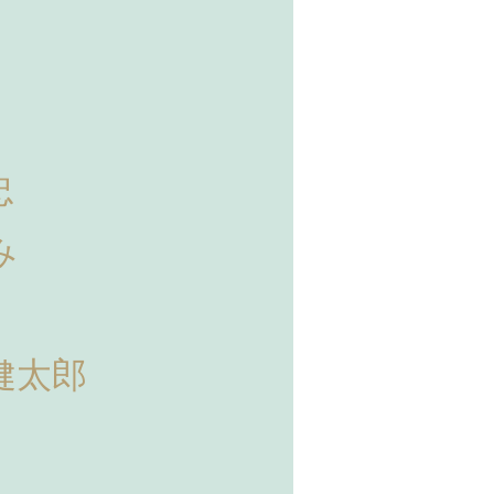
忠
み
健太郎