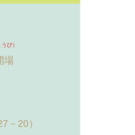
ようび）
0開場
7－20）