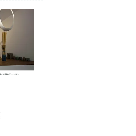
あれは舞台だったんだ」
ジ
在
学
制
。