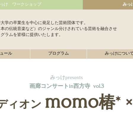
っけ ワークショップ
みっ
術大学の卒業生を中心に発足した芸術団体です。
日本の伝統音楽など）のジャンル分けされている芸術を融合させ
ログラムを皆様に提供いたします。
ュール
プログラム
みっけについ
みっけpresents
3
画廊コンサートin西方寺 vol.
momo
椿* 
ディオン