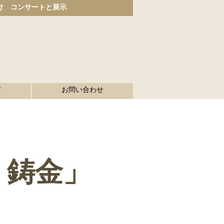
け コンサートと展示
て
お問い合わせ
× 鋳金」