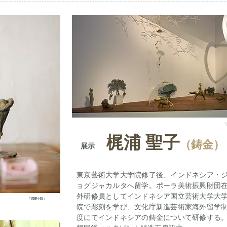
「
梶浦 聖子
（鋳金）
展示
東京藝術大学大学院修了後、インドネシア・
ョグジャカルタへ留学。ポーラ美術振興財団
外研修員としてインドネシア国立芸術大学大
「恋愛小説」
院で彫刻を学び、文化庁新進芸術家海外留学
度にてインドネシアの鋳金について研修する