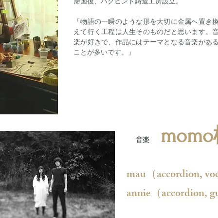
帰国後、ハクビント鋳造工房設立。
「物語の一瞬のような形を大切に金属へ置き
えて行く工程は人生そのものだと思います。
楽が好きで、作品にはテーマとなる音楽があ
ことが多いです。」
momo
音楽
mau（accordion, vo
annie（accordion, gu