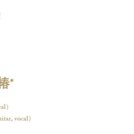
換
音
る
椿*
cal）
itar, vocal）