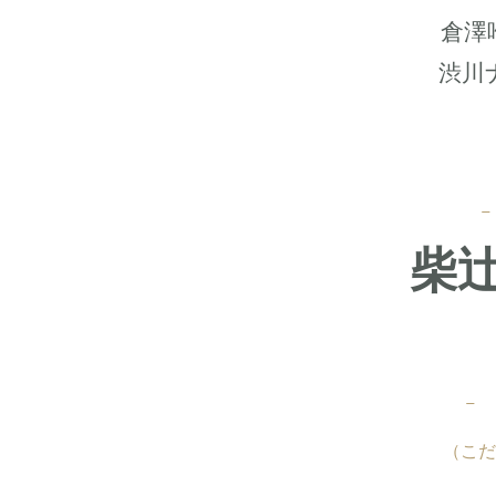
倉澤
​渋
柴辻
-
（こだ