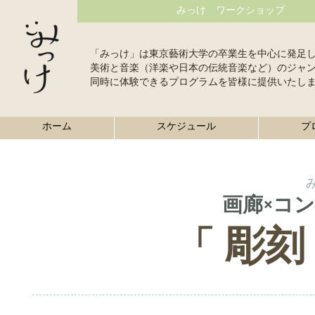
みっけ ワークショップ
「みっけ」は東京藝術大学の卒業生を中心に発足
美術と音楽（洋楽や日本の伝統音楽など）のジャ
同時に体験できるプログラムを皆様に提供いたし
ホーム
スケジュール
プ
み
画廊×コ
彫刻
「