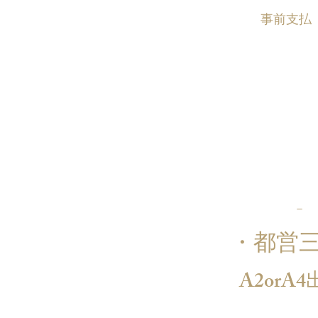
事前支払（
-
・都営三
A2or