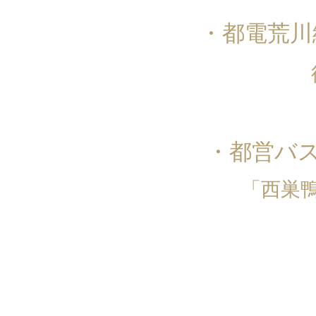
・都電荒川
・都営バ
「西巣