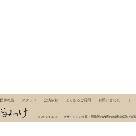
団体概要
スタッフ
公演依頼
よくあるご質問
お問い合わせ
みっけ，ワークショップ，東京藝術大学，芸術集団，展示，コンサート，アート，音楽，美術
© みっけ 2019 当サイト内の文章・画像等の内容の無断転載及び複