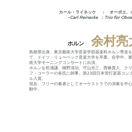
カール・ライネッケ ： オーボエ、ホル
-Carl Reinecke ：Trio for Oboe,
余村亮
ホルン
​島根県出身。東京藝術大学音楽学部器楽科ホルン専攻
て、ドイツ・リューベック音楽大学を卒業。在学中、
術大学モーニングコンサートに出演。
ホルンを松浦謙、槇野清治、守山光三、西條貴人、ク
フ・コーラーの各氏に師事。第23回日本管打楽器コン
ル入賞。
​現在、フリーの奏者としてオーケストラでの演奏を中
動中。