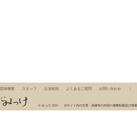
団体概要
スタッフ
公演依頼
よくあるご質問
お問い合わせ
みっけ，ワークショップ，東京藝術大学，芸術集団，展示，コンサート，アート，音楽，美術
© みっけ 2019 当サイト内の文章・画像等の内容の無断転載及び複