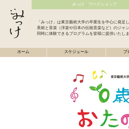
みっけ ワークショップ
「みっけ」は東京藝術大学の卒業生を中心に発足
美術と音楽（洋楽や日本の伝統音楽など）のジャ
同時に体験できるプログラムを皆様に提供いたし
ホーム
スケジュール
プ