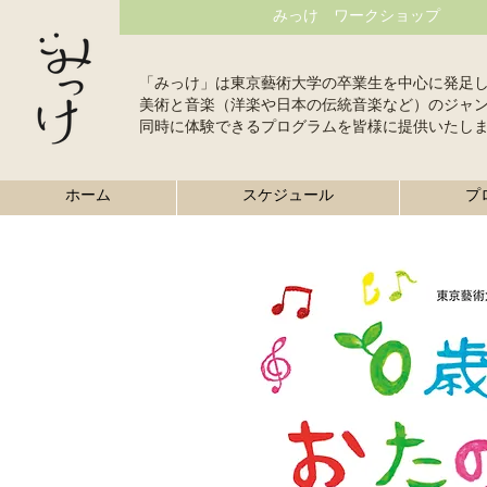
みっけ ワークショップ
「みっけ」は東京藝術大学の卒業生を中心に発足
美術と音楽（洋楽や日本の伝統音楽など）のジャ
同時に体験できるプログラムを皆様に提供いたし
ホーム
スケジュール
プ