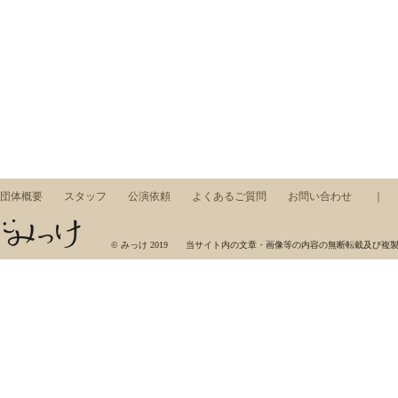
団体概要
スタッフ
公演依頼
よくあるご質問
お問い合わせ
みっけ，ワークショップ，東京藝術大学，芸術集団，展示，コンサート，アート，音楽，美術
© みっけ 2019 当サイト内の文章・画像等の内容の無断転載及び複